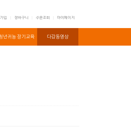
가입
장바구니
주문조회
마이페이지
청년귀농 장기교육
다감동영상