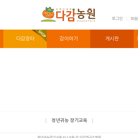
로그인
회원
다감장터
감이야기
게시판
청년귀농 장기교육
[
]
청년귀농장기교육 PLS교육 및 단감연구소방문