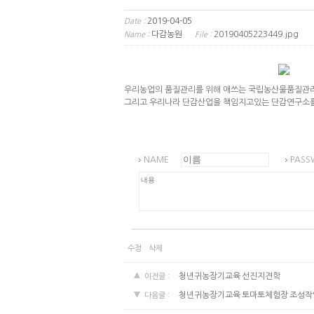
2019-04-05
Date :
다감농원
20190405223449.jpg
Name :
File :
우리농업의 품질관리를 위해 애쓰는 국립농산물품질관리원
그리고 우리나라 단감산업을 책임지고있는 단감연구소를 
NAME
PASS
수정
삭제
청년귀농장기교육 선진지견학
이전글 :
청년귀농장기교육 토마토체험장 조성작
다음글 :