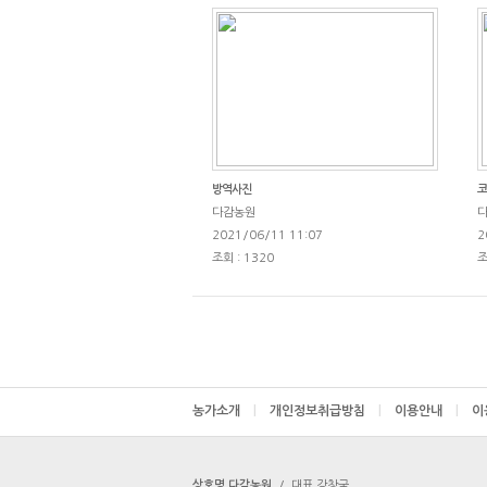
방역사진
코
다감농원
2021/06/11 11:07
2
조회 : 1320
조
농가소개
|
개인정보취급방침
|
이용안내
|
이
상호명 다감농원
/
대표 강창국