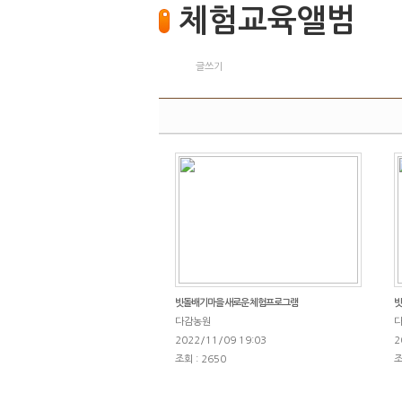
체험교육앨범
글쓰기
빗돌배기마을 새로운 체험프로그램
빗
다감농원
2022/11/09 19:03
2
조회 : 2650
조