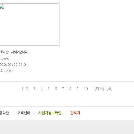
로나 반드시 이겨냅니다.
다감농원
020/07/22 21:04
회 : 2306
1
2
3
4
5
6
7
8
9
10
[다음]
[끝]
용약관
|
고객센터
|
|
관리자