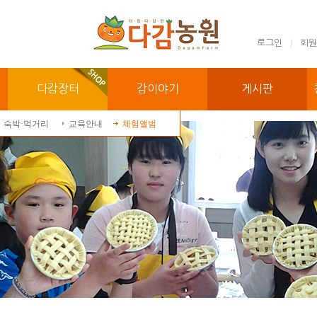
로그인
회원
다감장터
감이야기
게시판
숙박·먹거리
교육안내
체험앨범