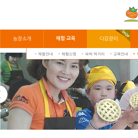
농장소개
체험·교육
다감장터
체험안내
체험신청
숙박·먹거리
교육안내