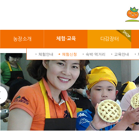
농장소개
체험·교육
다감장터
체험안내
체험신청
숙박·먹거리
교육안내