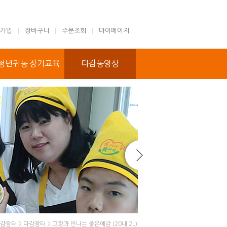
가입
장바구니
주문조회
마이페이지
청년귀농 장기교육
다감동영상
감장터
>
다감장터
> 고향과 만나는 좋은예감 (20내 2L)