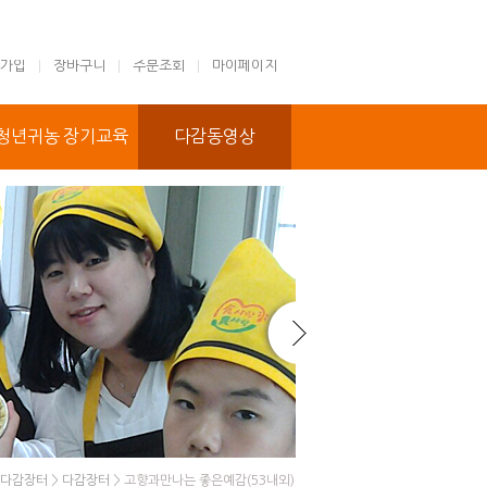
가입
장바구니
주문조회
마이페이지
청년귀농 장기교육
다감동영상
다감장터
>
다감장터
> 고향과만나는 좋은예감(53내외)