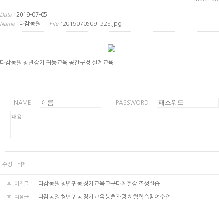
2019-07-05
Date :
다감농원
20190705091328.jpg
Name :
File :
다감농원 청년장기 귀농교육 공간구성 설계교육
NAME
PASSWORD
수정
삭제
다감농원 청년귀농 장기교육 고구마체험장 조성실습
이전글 :
다감농원 청년귀농 장기교육 농촌관광 체험학습참여수업
다음글 :