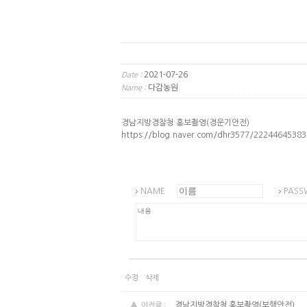
2021-07-26
Date :
다감농원
Name :
경남지방경찰청 홍보촬영(경운기안전)
https://blog.naver.com/dhr3577/22244645383
NAME
PASS
수정
삭제
경남지방경찰청 홍보촬영(보행안전)
이전글 :