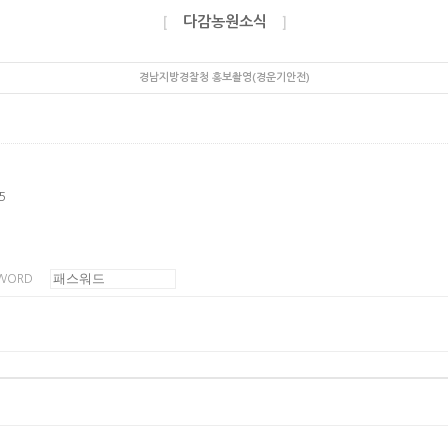
다감농원소식
[
]
경남지방경찰청 홍보촬영(경운기안전)
5
WORD