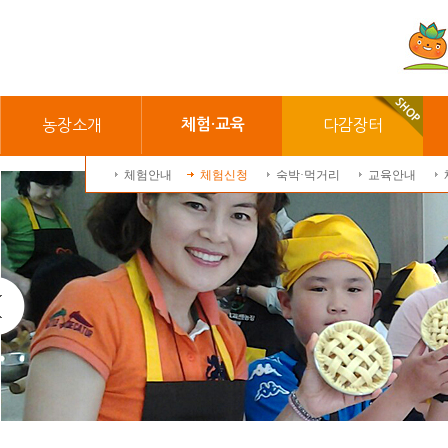
농장소개
체험·교육
다감장터
체험안내
체험신청
숙박·먹거리
교육안내