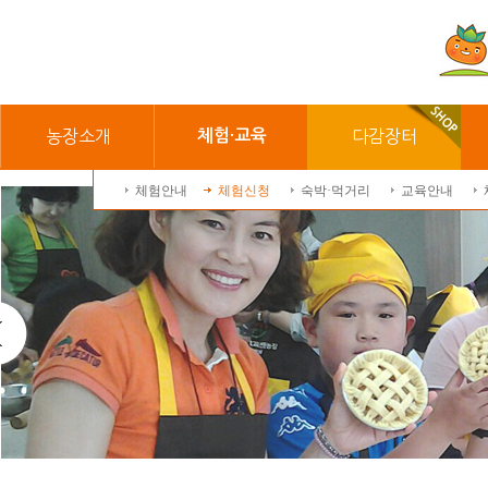
농장소개
체험·교육
다감장터
체험안내
체험신청
숙박·먹거리
교육안내