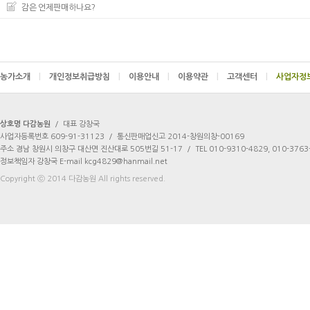
감은 언제판매하나요?
농가소개
|
개인정보취급방침
|
이용안내
|
이용약관
|
고객센터
|
상호명 다감농원
/
대표 강창국
사업자등록번호 609-91-31123
/
통신판매업신고 2014-창원의창-00169
주소 경남 창원시 의창구 대산면 진산대로 505번길 51-17
/
TEL 010-9310-4829, 010-3763
정보책임자 강창국 E-mail kcg4829@hanmail.net
Copyright ⓒ 2014 다감농원 All rights reserved.